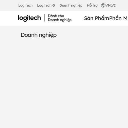
BỘ
Logitech
Logitech G
Doanh nghiệp
Hỗ trợ
VN
,VI
Sản Phẩm
Phần M
CÔNG
Doanh nghiệp
CỤ
CAT5E