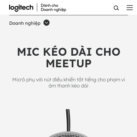
MIC
KÉO
Doanh nghiệp
DÀI
CHO
MIC KÉO DÀI CHO
CAMERA
MEETUP
HỘI
NGHỊ
Micrô phụ với nút điều khiển tắt tiếng cho phạm vi
MEETUP
âm thanh kéo dài