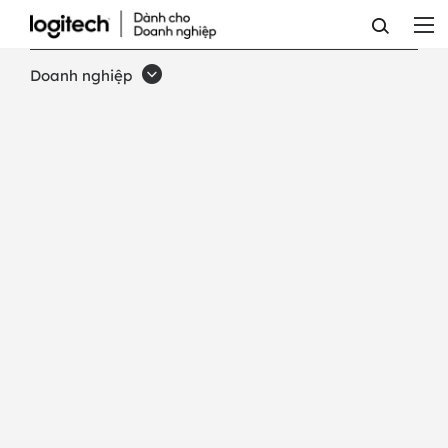
GIÁ
GẮN
Doanh nghiệp
TV
CHO
VIDEO
BAR
CỦA
LOGITECH