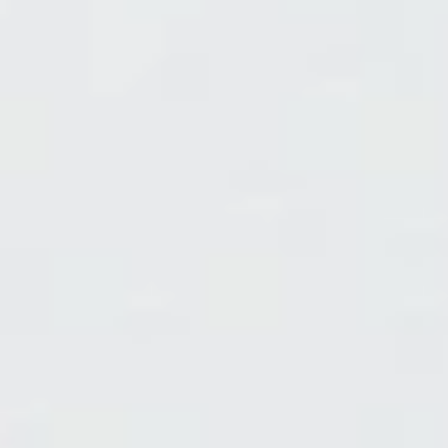
ĐIỆN
VIDEO