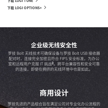
下载 LOGI TUNE
下载 LOGI OPTIONS+
使用 Sync 检查设备状态
企业级无线安全性
单一供应商采购
罗技 Bolt 无线技术可确保设备与罗技 Bolt USB 接收器
我们的高级产品组合完善了罗技的产品组合，并使 IT
罗技 Sync 使 IT 部门可以轻松了解公司分发的外围设
4
采购者能够依靠罗技作为单一供应商实现标准化。选购
配对时，连接完全加密且符合 FIPS 安全标准，为办公
备，并监控其采用情况
需要在每台设备上下载 Logi Tun
，更轻松地检查已部署的设
3
一系列适用于商用的产品，从个人办公空间外围设备到
备。员工可以通过 Logi Tune 应用程序查看电池续航时
室和远程用户克服 IT 挑战
罗技 Bolt 无线产品无法与其他
。跨平台兼容性和安全可靠
5
的连接，即使在拥挤的无线环境中也是如此。
团队办公空间设备，应有尽有。
间和固件版本。
支持 Windows 和 ma
了解罗技商业
了解罗技 SYNC
了解 LOGI TUNE
商用设计
罗技先进的产品组合旨在满足公司对专业化办公流程的