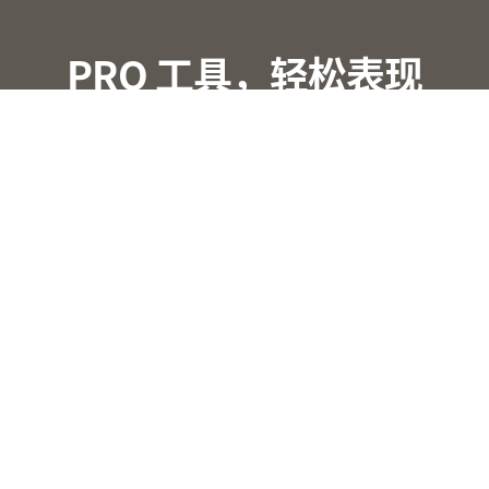
PRO 工具，轻松表现
高效办公
探索罗技先进办公场所解决方案