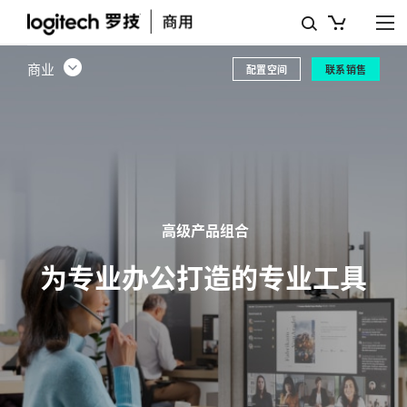
高
级
商业
配置空间
联系销售
产
品
组
合
-
高级产品组合
罗
为专业办公打造的专业工具
技
商
业