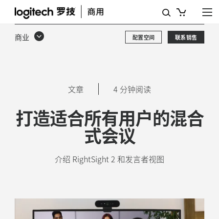
自
动
商业
配置空间
联系销售
取
景
技
文章
4 分钟阅读
术
打造适合所有用户的混合
|
式会议
罗
技
介绍 RightSight 2 和发言者视图
商
业