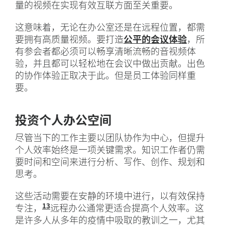
量的视频在实现有效互联方面至关重要。
这意味着，无论在办公室还是在远程位置，都需
要拥有高质量视频。要打造
公平的会议体验
，所
有参会者都必须可以畅享清晰流畅的音视频体
验，并且都可以轻松地在会议中做出贡献。出色
的协作体验正取决于此。但是员工体验同样重
要。
投资个人办公空间
尽管当下的工作主要以团队协作为中心，但提升
个人效率始终是一项关键需求。知识工作者仍需
要时间和空间来进行分析、写作、创作、规划和
思考。
这些活动需要在安静的环境中进行，以有效保持
13
专注，
“开放式办公空间的持久可怕之处”， 《纽
远程办公通常更适合提高个人效率。这
是许多人从多年的疫情中吸取的教训之一，尤其