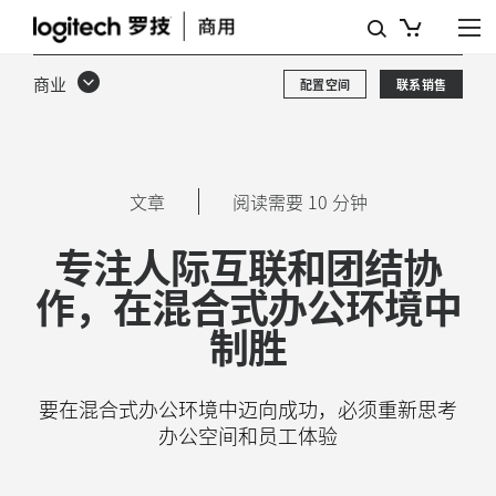
文
章：
商业
配置空间
联系销售
专
注
人
文章
阅读需要 10 分钟
际
专注人际互联和团结协
互
作，在混合式办公环境中
联，
制胜
在
混
要在混合式办公环境中迈向成功，必须重新思考
合
办公空间和员工体验
式