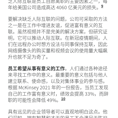
乏人际互联是员工自愿离职的主要因素之一，每
9
年给美国公司造成高达 4060 亿美元的损失。
“领导
要解决缺乏人际互联的问题，公司可采取的方法
之一是在工作中增进友谊，促进富有意义的互
联。虽然视频并不是完美的解决方案，但研究证
明，它可以推动人际互联。在新冠疫情期间，人
们在远程办公时想方设法与同事保持互联，因此
网络摄像头的购买量和视频会议的使用量大幅飙
升也就不足为奇了。
员工希望从事有意义的工作
。人们通过各种途径
来寻找工作中的意义。最重要的意义包括与他人
建立联系、使命感，以及对集体事业的参与感。
根据 McKinsey 2021 年的一份报告，当员工发现
自己的工作富有意义时，绩效会提高 33%，而辞
10
职的可能性会降低 49%。
“从最高管理层到一线员工，让
具有远见的企业领导者可以直观地明白这点。他
们深知，拥有智慧和才干的员工不会满足于陈旧