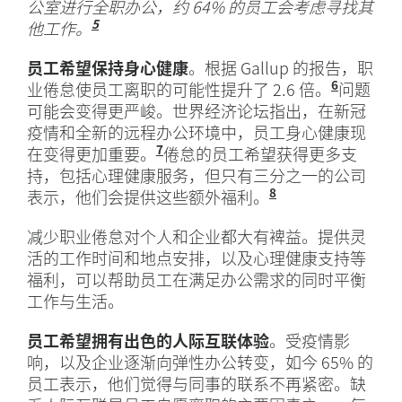
公室进行全职办公，约 64% 的员工会考虑寻找其
5
他工作。
“ADP Research Institute® 
员工希望保持身心健康
。根据 Gallup 的报告，职
6
业倦怠使员工离职的可能性提升了 2.6 倍。
“员工幸福
问题
可能会变得更严峻。世界经济论坛指出，在新冠
疫情和全新的远程办公环境中，员工身心健康现
7
在变得更加重要。
“员工表示，与疫情期间相比，他们
倦怠的员工希望获得更多支
持，包括心理健康服务，但只有三分之一的公司
8
表示，他们会提供这些额外福利。
同上，世界经济
减少职业倦怠对个人和企业都大有裨益。提供灵
活的工作时间和地点安排，以及心理健康支持等
福利，可以帮助员工在满足办公需求的同时平衡
工作与生活。
员工希望拥有出色的人际互联体验
。受疫情影
响，以及企业逐渐向弹性办公转变，如今 65% 的
员工表示，他们觉得与同事的联系不再紧密。缺