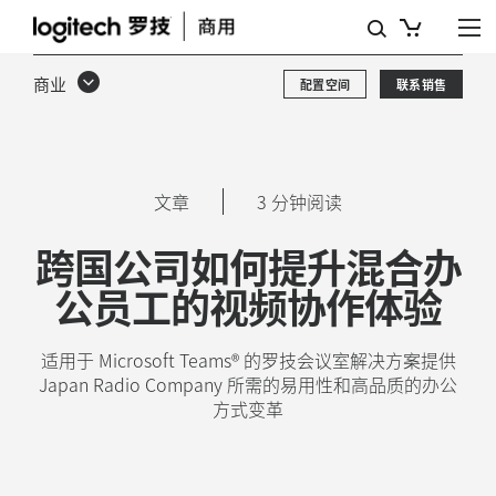
借
助
商业
配置空间
联系销售
适
用
于
文章
3 分钟阅读
微
跨国公司如何提升混合办
软
公员工的视频协作体验
TEAMS
的
适用于 Microsoft Teams® 的罗技会议室解决方案提供
罗
Japan Radio Company 所需的易用性和高品质的办公
方式变革
技
解