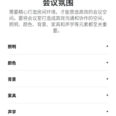
会议氛围
需要精心打造房间环境，才能营造高效的会议空
间。要将会议室打造成高效沟通和协作的空间，
照明、颜色、背景、家具和声学等元素都至关重
要。
照明
颜色
照明
光线均匀的会议空间有助于摄像头拍摄出拥有更准确色
背景
彩、对比度和视频清晰度的画面。
颜色
中性的墙面颜色（如灰色或米色）通常可以有效减少背
避免将摄像头面对外窗或其他强光源，如定向
家具
聚光灯；与会人员背后的照明元素往往会使主
景干扰，有助于让通话对方保持专注于与会者。
背景
体变暗并产生类似剪影效果
即便摄像头未面对窗户，来自附近窗口的阳光
一般来说，简洁干净的背景正合适。大块图案类的复杂
应尽量避免使用鲜艳的色彩（如纯红色、蓝色
声学
也能导致鲜明的画面对比。
和绿色），因为这些色彩可能会导致摄像头错
视觉形象对于会议摄像头而言可能是个问题，会分散与