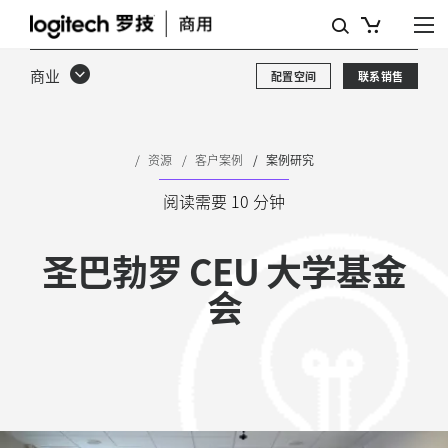
圣
巴
商业
配置空间
联系销售
勃
罗
CEU
资源
客户案例
案例研究
大
阅读需要 10 分钟
学
圣巴勃罗 CEU 大学基金
基
会
金
会
-
混