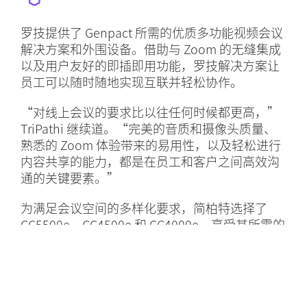
罗技提供了 Genpact 所需的优质多功能视频会议
解决方案和外围设备。借助与 Zoom 的无缝集成
以及用户友好的即插即用功能，罗技解决方案让
员工可以随时随地实现互联并轻松协作。
“对线上会议的要求比以往任何时候都更高，”
TriPathi 继续道。“完美的音质和摄像头质量、
熟悉的 Zoom 体验带来的易用性，以及轻松进行
内容共享的能力，都是在员工和客户之间高效沟
通的关键要素。”
为满足会议空间的多样化要求，简柏特选择了
CC5500e、CC4500e 和 CC4000e，享受其所需的
出色画质和音质。这些产品与 TP100 无线触控屏
配合使用，为员工提供熟悉的一触式通话连接功
能，大幅简化会议体验。
“我们正处于一个线上办公的时代，混合办公成