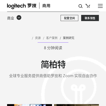
LOGITECH
和
商业
配置空间
联系销售
ZOOM
助
您
资源
客户案例
案例研究
实
8 分钟阅读
现
简柏特
更
出
全球专业服务提供商借助罗技和 Zoom 实现自由协作
色
的
混