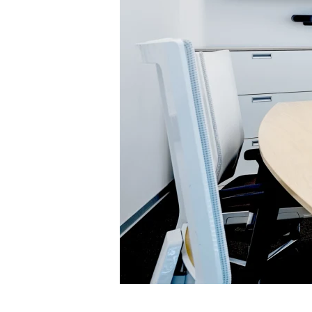
实
现
全
球
范
围