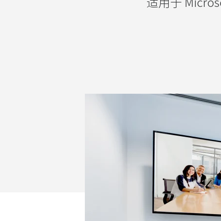
视
适用于 Micr
频
解
决
方
案