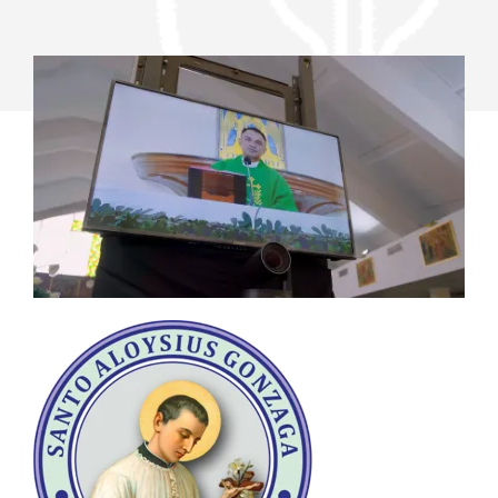
居
家
弥
撒
体
验