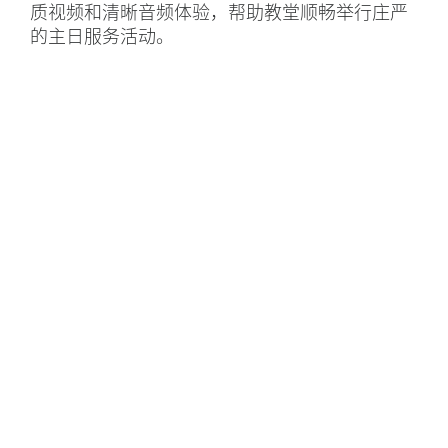
质视频和清晰音频体验，帮助教堂顺畅举行庄严
的主日服务活动。
结果
圣阿洛伊修斯·冈萨加天主教堂借助搭配 Zoom
使用的罗技会议室解决方案为宗教服务活动提供
支持，从而得以在疫情期间以安全真实的方式为
人们提供敬拜活动。
罗技 CC5000e Plus 摄像头提供高品质的音频和
视频，这还有助于会众在 Zoom 平台上的主日礼
拜活动中进行互动讨论和保持庄严。