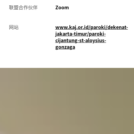
联盟合作伙伴
Zoom
网站
www.kaj.or.id/paroki/dekenat-
jakarta-timur/paroki-
cijantung-st-aloysius-
gonzaga