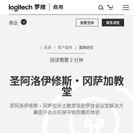
圣
阿
商业
配置空间
联系销售
洛
伊
修
资源
客户案例
案例研究
斯
阅读需要 2 分钟
·
圣阿洛伊修斯·冈萨加教
冈
堂
萨
加
圣阿洛伊修斯·冈萨加天主教堂借助罗技会议室解决方
案提升会众在家中做弥撒的体验
教
堂