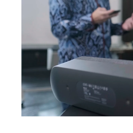
方
案
为
客
户
提