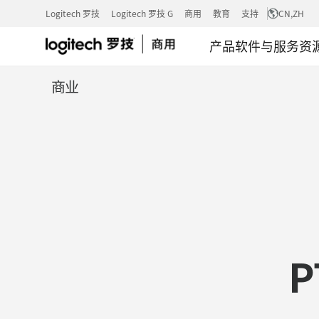
案
Logitech 罗技
Logitech 罗技 G
商用
教育
支持
CN
,ZH
产品
软件与服务
资
例
商业
研
究：
SAMUEL
P
SEKURITAS