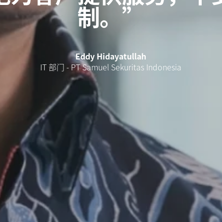
制。”
Eddy Hidayatullah
IT 部门 - PT Samuel Sekuritas Indonesia