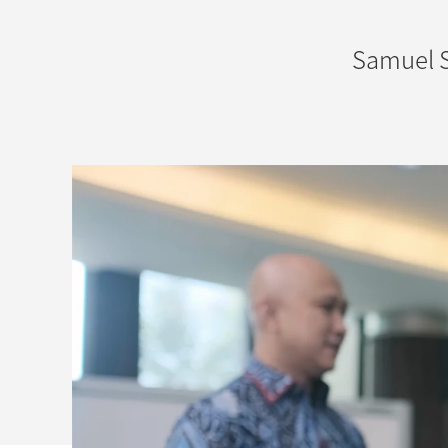
通
Samuel
过
罗
技
解
决