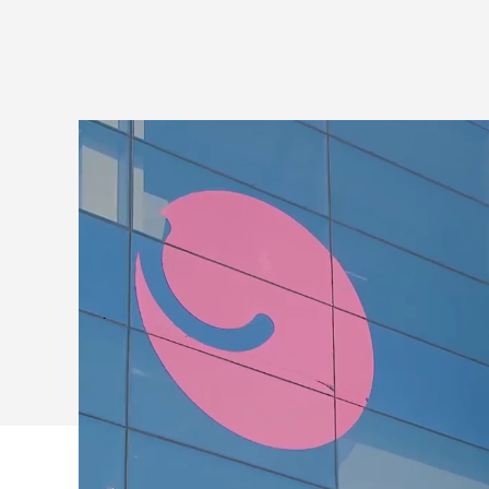
择
罗
技
产
品
为