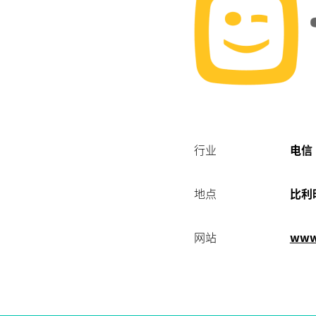
公
室
办
公
行业
电信
提
地点
比利
供
网站
www2
更