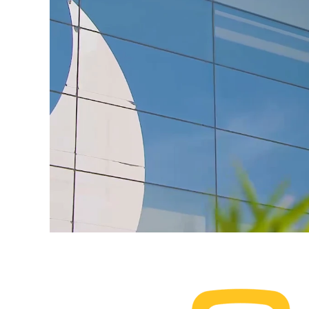
在
家
办
公
和
办