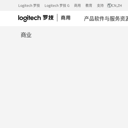
案
Logitech 罗技
Logitech 罗技 G
商用
教育
支持
CN
,ZH
产品
软件与服务
资
例
商业
研
究：
TELENET
选