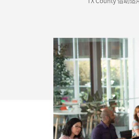
萨
TX County 借
斯
州
威
廉
森