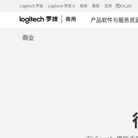
案
Logitech 罗技
Logitech 罗技 G
商用
教育
支持
CN
,ZH
产品
软件与服务
资
例
商业
研
究：
得
克