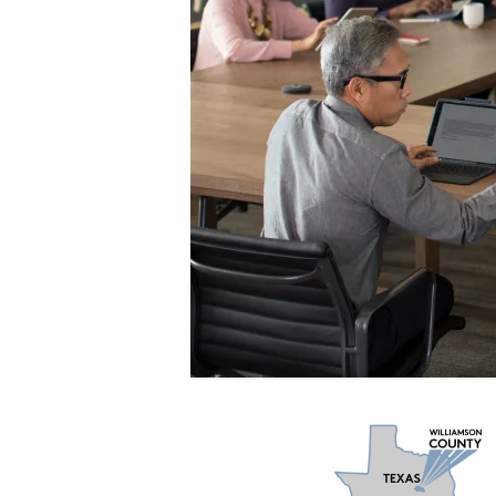
县
|
罗
技
解
决