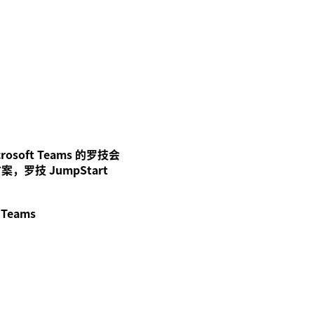
rosoft Teams 的罗技会
，罗技 JumpStart
 Teams