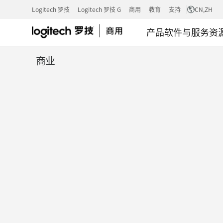
量
Logitech 罗技
Logitech 罗技 G
商用
教育
支持
CN
,ZH
产品
软件与服务
资
身
商业
定
制
的
办