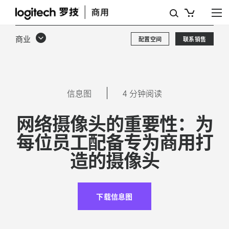
网
络
商业
配置空间
联系销售
摄
像
头
信息图
4 分钟阅读
的
网络摄像头的重要性：为
重
每位员工配备专为商用打
要
造的摄像头
性：
为
员
下载信息图
工