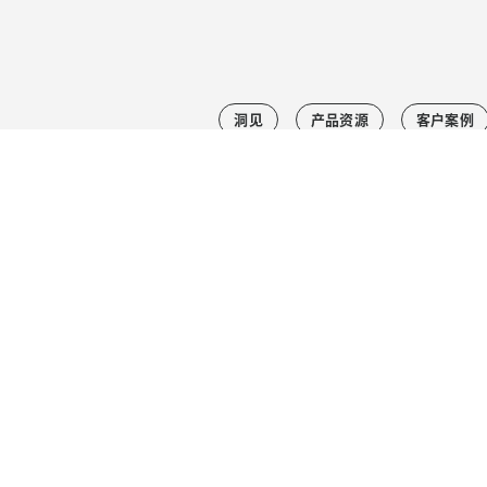
洞见
产品资源
客户案例
订阅我们的商业通讯
我希望获得罗技的个性化营销服务。您可以随时取消订
阅。请参阅我们的
隐私政策。