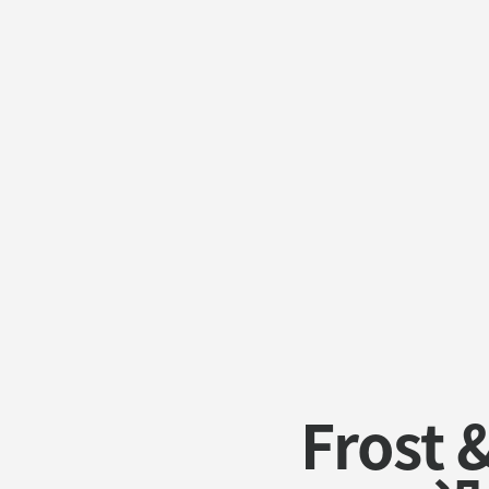
论
CC5500E
BYOD
Frost