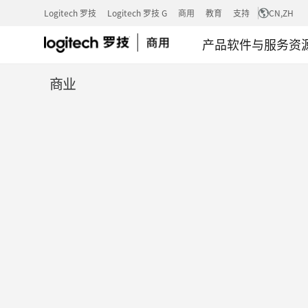
分
Logitech 罗技
Logitech 罗技 G
商用
教育
支持
CN
,ZH
产品
软件与服务
资
析
商业
师
产
品
评