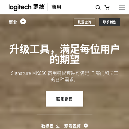
SIGNATURE
MK650
商业
配置空间
联系销售
商
用
升级工具，满足每位用户
键
的期望
鼠
套
Signature MK650 商用键鼠套装可满足 IT 部门和员工
装
的各种需求。
联系销售
数据表
观看视频