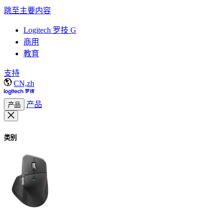
跳至主要内容
Logitech 罗技 G
商用
教育
支持
CN,zh
产品
产品
类别