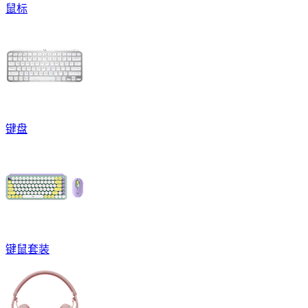
鼠标
键盘
键鼠套装