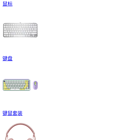
鼠标
键盘
键鼠套装