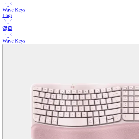
Wave Keys
Logi
键盘
Wave Keys