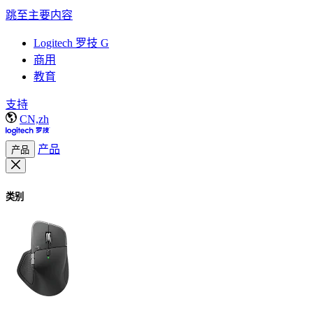
跳至主要内容
Logitech 罗技 G
商用
教育
支持
CN,zh
产品
产品
类别