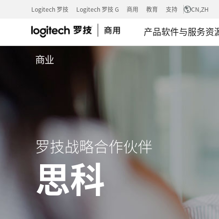
Logitech 罗技
Logitech 罗技 G
商用
教育
支持
CN
,ZH
罗
产品
软件与服务
资
商业
技
思
科
罗技战略合作伙伴
思科
战