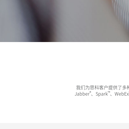
略
联
盟
合
作
我们为思科客户提供了多种
伙
®
™
Jabber
、Spark
、WebEx
伴|