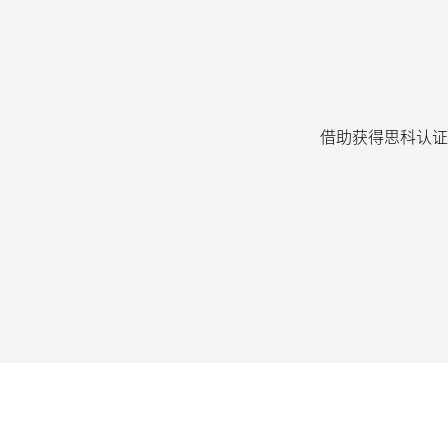
罗
技
借助获得思科认证
LOGITECH