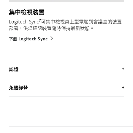
集中檢視裝置
7
Logitech Sync
需要在個別裝置中下載 Logi Tune。
可集中檢視桌上型電腦到會議室的裝置
部署，供您確認裝置隨時保持最新狀態。
下載 Logitech Sync
認證
商務認證
永續經營
安心部署 Logitech 商務鍵盤滑鼠組合。通過 Works
With Chromebook 認證，可
完美搭配 Chromebook 使
用
。同時符合 Engineered for
Intel Evo
筆記型電腦配
讓您覺得舒適的最佳選擇
件計畫的嚴格要求，確保無縫連線、可靠性與優異效
能。鍵盤通過
Zoom
認證，確保會議順暢無礙。
Logitech 致力於創造永續經營發展的世界我們積極努力