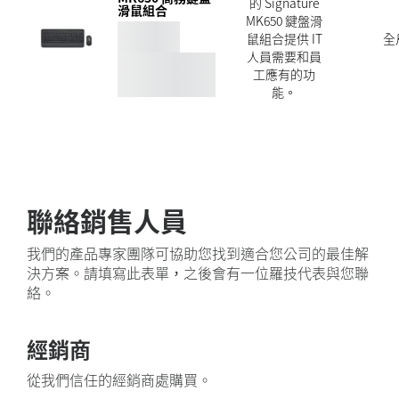
的 Signature
滑鼠組合
MK650 鍵盤滑
鼠組合提供 IT
全
人員需要和員
工應有的功
能。
聯絡銷售人員
我們的產品專家團隊可協助您找到適合您公司的最佳解
決方案。請填寫此表單，之後會有一位羅技代表與您聯
絡。
經銷商
從我們信任的經銷商處購買。