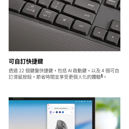
可自訂快捷鍵
透過 22 個鍵盤快捷鍵，包括 AI 啟動鍵，以及 4 個可自
5
訂滑鼠按鈕，節省時間並享受更個人化的體驗
自訂裝置需要網際
。