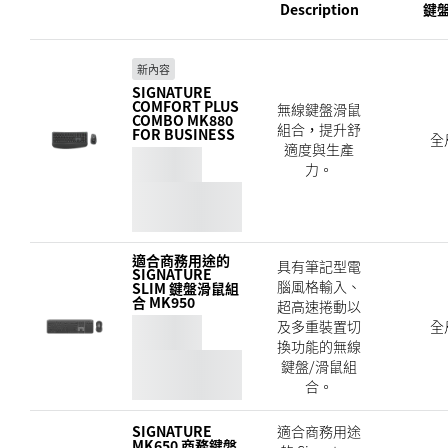
減少環境足跡，並加快社會變革的步伐。
Description
鍵
採用環保回收塑膠再製
新內容
SIGNATURE
Signature Comfort Plus Combo MK880 for Business
COMFORT PLUS
無線鍵盤滑鼠
的塑膠零件包含經認證的消費後回收塑膠 — 鍵盤為
COMBO MK880
組合，提升舒
FOR BUSINESS
全
8
管
77%，滑鼠為 63%
*不包括印刷線路板、接收器、連接線
— 賦予來自舊消費性電子產品的報
適度與生產
廢品塑膠第二次生命，並協助降低我們的碳足跡。
力。
關於回收塑膠
適合商務用途的
具有筆記型電
SIGNATURE
腦風格輸入、
SLIM 鍵盤滑鼠組
合 MK950
超高速捲動以
及多重裝置切
全
換功能的無線
鍵盤/滑鼠組
合。
適合商務用途
SIGNATURE
MK650 商務鍵盤