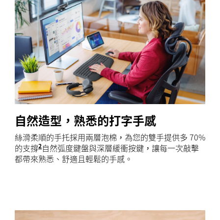
自然造型，熟悉的打字手感
絲滑柔順的手托採用兩層泡棉，為您的雙手提供多 70%
2
的支撐
根據 Logitech ErgoLab 針對 20 名內
自然弧度鍵盤與深層緩衝按鍵，讓每一次敲擊
都帶來熟悉、舒適且輕鬆的手感。