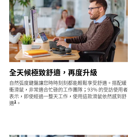
全天候極致舒適，再度升級
自然弧度鍵盤讓您時時刻刻都能輕鬆享受舒適。搭配緩
衝滑鼠，非常適合忙碌的工作團隊；93% 的受訪使用者
表示，即使經過一整天工作，使用這款滑鼠依然感到舒
1
適
根據 Logitech 美國針對 105 位不同手型大小的外部
。