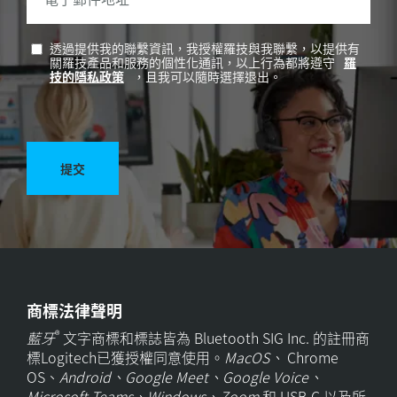
透過提供我的聯繫資訊，我授權羅技與我聯繫，以提供有
關羅技產品和服務的個性化通訊，以上行為都將遵守
羅
技的隱私政策
，且我可以隨時選擇退出。
提交
商標法律聲明
®
藍牙
文字商標和標誌皆為 Bluetooth SIG Inc. 的註冊商
標Logitech已獲授權同意使用。
MacOS、
Chrome
OS、
Android、Google Meet、Google Voice、
Microsoft Teams、Windows、Zoom
和 USB-C 以及所