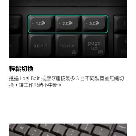
輕鬆切換
透過 Logi Bolt 或
藍牙
連接最多 3 台不同裝置並無縫切
換，讓工作思緒不中斷。