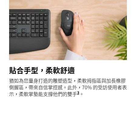
貼合手型，柔軟舒適
猶如為您量身打造的雕塑造型，柔軟拇指區與加長橡膠
側握區，帶來自信掌控感。此外，70% 的受訪使用者表
3
示，柔軟掌墊能支撐他們的雙手
根據 Logitech 進行
。