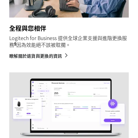
全程與您相伴
Logitech for Business 提供全球企業支援與進階更換服
6
務
透過商業購買 Logitech for Business 
因為效能絕不該被耽擱。
瞭解關於退貨與更換的資訊