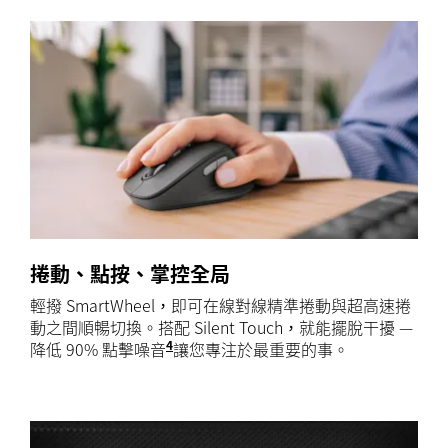
捲動、點按、掌控全局
輕撥 SmartWheel，即可在線對線精準捲動與超高速捲
動之間順暢切換。搭配 Silent Touch，就能擺脫干擾 —
4
降低 90% 點擊噪音
與 Logitech M185 相比，點擊
讓您專注於最重要的事。