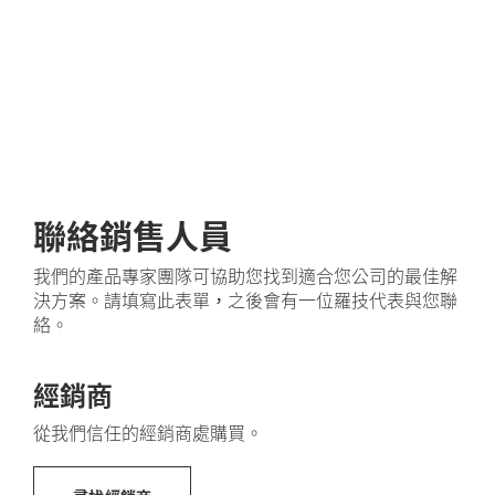
安心部署 Logitech 商務鍵盤。Signature Slim Wired
K620 for Business 取得 Works With Chromebook 認
證，可搭配 Chromebook 使用。這款鍵盤也取得
讓您覺得舒適的最佳選擇
Zoom 認證，提供無縫的會議體驗。
Logitech致力於創造永續經營發展的世界我們正積極努
力執行著並加快社會變革的步伐。
採用環保回收塑料再製
聯絡銷售人員
使
Signature Slim Wired K620 for Business 的塑膠零件包
8
此
含 66% 經認證的消費後回收塑料
不含印刷電路板 (PWA
，讓舊消費性電子產
我們的產品專家團隊可協助您找到適合您公司的最佳解
品的廢棄塑膠可再次利用，並有助於減少我們的碳足
決方案。請填寫此表單，之後會有一位羅技代表與您聯
跡。
絡。
關於回收塑膠
經銷商
從我們信任的經銷商處購買。