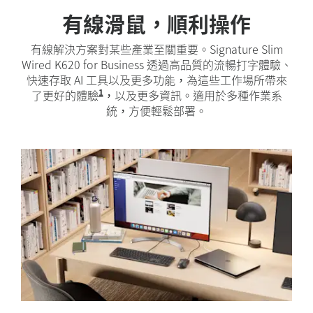
有線滑鼠，順利操作
有線解決方案對某些產業至關重要。Signature Slim
Wired K620 for Business 透過高品質的流暢打字體驗、
快速存取 AI 工具以及更多功能，為這些工作場所帶來
1
了更好的體驗
在 Windows 中，這個按鍵可以直接啟動 Cop
，以及更多資訊。適用於多種作業系
統，方便輕鬆部署。