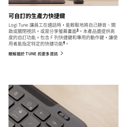
可自訂的生產力快捷鍵
Logi Tune 讓員工在通話時，能輕鬆地將自己靜音、開
3
啟或關閉視訊，或是分享螢幕畫面
會議控制鍵需要安裝 Logi T
。本產品還提供高
度的自訂功能，包含 F 列快捷鍵和專用的動作鍵，讓使
4
用者能指定特定的快捷功能
透過安裝 Logi Tune 或 Logi
。
瞭解關於 TUNE 的更多資訊