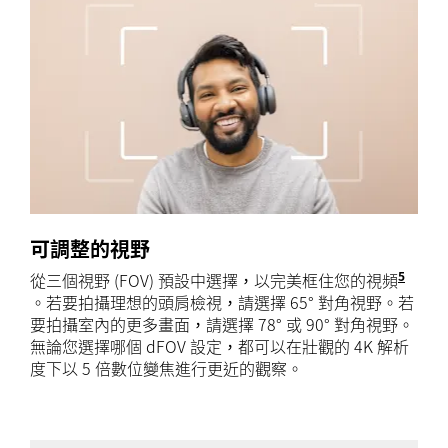
可調整的視野
5
從三個視野 (FOV) 預設中選擇，以完美框住您的視頻
此功能需
。若要拍攝理想的頭肩檢視，請選擇 65° 對角視野。若
要拍攝室內的更多畫面，請選擇 78° 或 90° 對角視野。
無論您選擇哪個 dFOV 設定，都可以在壯觀的 4K 解析
度下以 5 倍數位變焦進行更近的觀察。