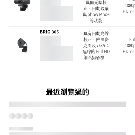
具備光線校
1080p
正、自動取景
HD 720
與 Show Mode
等功能
BRIO 305
具有自動光線
校正、降噪麥
Ful
克風及
USB-C
1080p
連線的 Full HD
HD 720
網路攝影機。
最近瀏覽過的