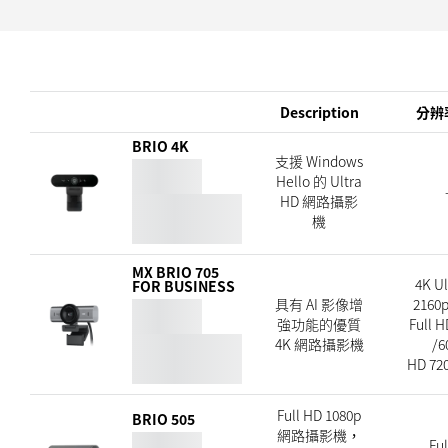
Description
分辨率
BRIO 4K
支援 Windows
Hello 的 Ultra
HD 網路攝影
機
MX BRIO 705
4K Ul
FOR BUSINESS
具有 AI 影像增
2160p
強功能的優質
Full H
4K 網路攝影機
/6
HD 720
Full HD 1080p
BRIO 505
網路攝影機，
Ful