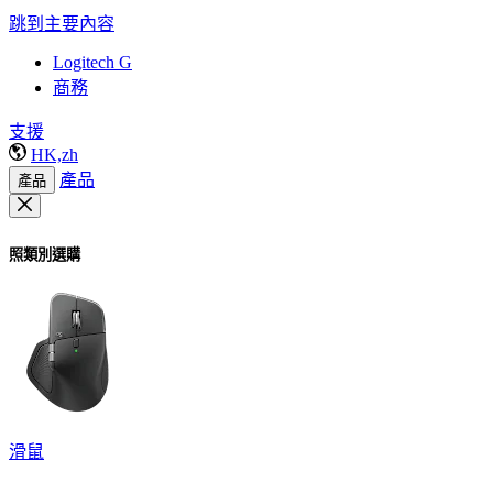
跳到主要內容
Logitech G
商務
支援
HK,zh
產品
產品
照類別選購
滑鼠