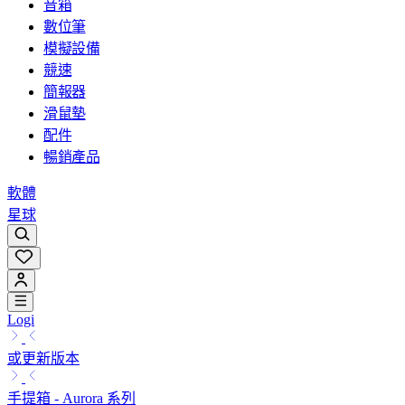
音箱
數位筆
模擬設備
競速
簡報器
滑鼠墊
配件
暢銷產品
軟體
星球
Logi
或更新版本
手提箱 - Aurora 系列