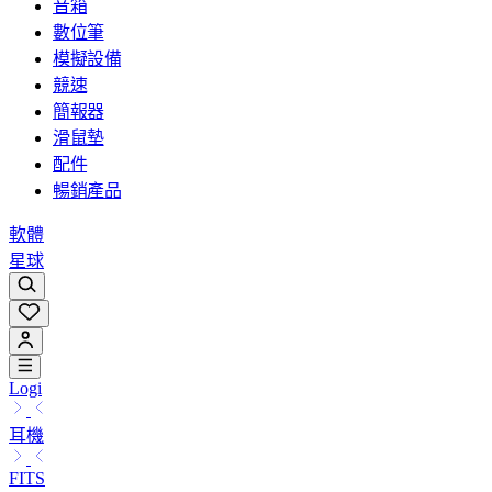
音箱
數位筆
模擬設備
競速
簡報器
滑鼠墊
配件
暢銷產品
軟體
星球
Logi
耳機
FITS