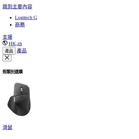
跳到主要內容
Logitech G
商務
支援
HK,zh
產品
產品
照類別選購
滑鼠