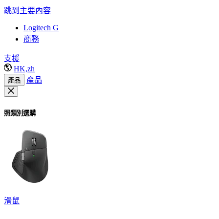
跳到主要內容
Logitech G
商務
支援
HK,zh
產品
產品
照類別選購
滑鼠