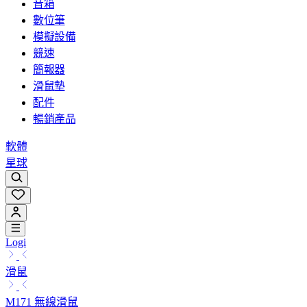
音箱
數位筆
模擬設備
競速
簡報器
滑鼠墊
配件
暢銷產品
軟體
星球
Logi
滑鼠
M171 無線滑鼠