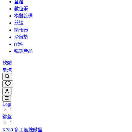
音箱
數位筆
模擬設備
競速
簡報器
滑鼠墊
配件
暢銷產品
軟體
星球
Logi
鍵盤
K780 多工無線鍵盤