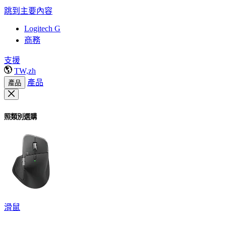
跳到主要內容
Logitech G
商務
支援
TW,zh
產品
產品
照類別選購
滑鼠