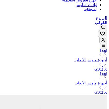
أجهزة العروض التقديمية
لبادات الماوس
الملحقات
البرامج
الكوكب
Logi
أجهزة ماوس الألعاب
G502 X
Logi
أجهزة ماوس الألعاب
G502 X