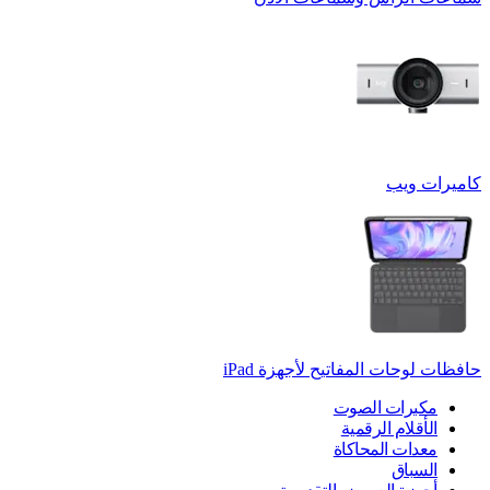
كاميرات ويب
حافظات لوحات المفاتيح لأجهزة ‏iPad
مكبرات الصوت
الأقلام الرقمية
معدات المحاكاة
السباق