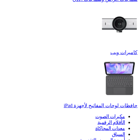
كاميرات ويب
حافظات لوحات المفاتيح لأجهزة ‏iPad
مكبرات الصوت
الأقلام الرقمية
معدات المحاكاة
السباق