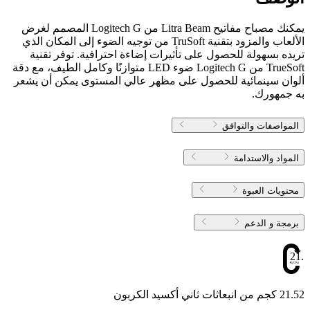
يمكنك مصباح مفاتيح Litra Beam من Logitech G المصمم لغرض
الألعاب والمزود بتقنية TruSoft من توجيه الضوء إلى المكان الذي
تريده بسهولة للحصول على تأثيرات إضاءة احترافية. توفر تقنية
TrueSoft من Logitech G ضوء LED متوازنًا وكامل الطيف، مع دقة
ألوان سينمائية للحصول على مظهر عالي المستوى يمكن أن يشعر
به جمهورك.
المواصفات والتوافق
المواد والاستدامة
محتويات العبوة
برمجة و الدعم
21.5
21.52 كجم من انبعاثات ثاني أكسيد الكربون