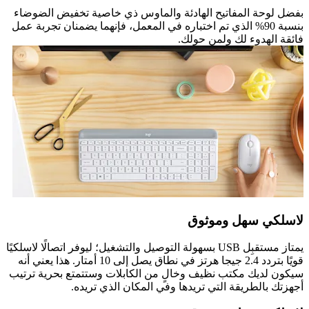
بفضل لوحة المفاتيح الهادئة والماوس ذي خاصية تخفيض الضوضاء
بنسبة 90% الذي تم اختباره في المعمل، فإنهما يضمنان تجربة عمل
فائقة الهدوء لك ولمن حولك.
لاسلكي سهل وموثوق
يمتاز مستقبِل USB بسهولة التوصيل والتشغيل؛ ليوفر اتصالًا لاسلكيًا
قويًا بتردد 2.4 جيجا هرتز في نطاق يصل إلى 10 أمتار. هذا يعني أنه
سيكون لديك مكتب نظيف وخالٍ من الكابلات وستتمتع بحرية ترتيب
أجهزتك بالطريقة التي تريدها وفي المكان الذي تريده.