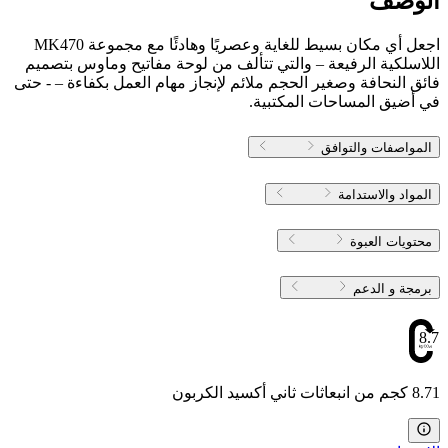
الوصف
اجعل أي مكان بسيط للغاية وعصريًا وهادئًا مع مجموعة MK470
اللاسلكية الرفيعة – والتي تتألف من لوحة مفاتيح وماوس بتصميم
فائق النحافة وصغير الحجم ملائم لإنجاز مهام العمل بكفاءة – - حتى
في أضيق المساحات المكتبية.
المواصفات والتوافق
المواد والاستدامة
محتويات العبوة
برمجة و الدعم
8.71
8.71 كجم من انبعاثات ثاني أكسيد الكربون