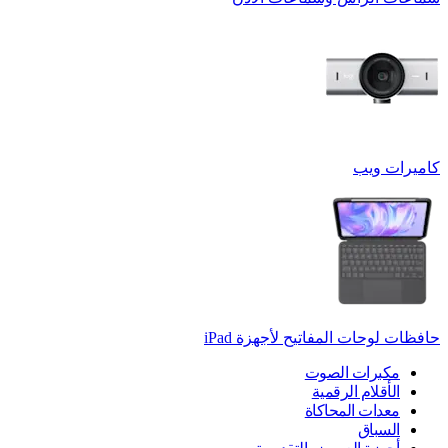
كاميرات ويب
حافظات لوحات المفاتيح لأجهزة ‏iPad
مكبرات الصوت
الأقلام الرقمية
معدات المحاكاة
السباق