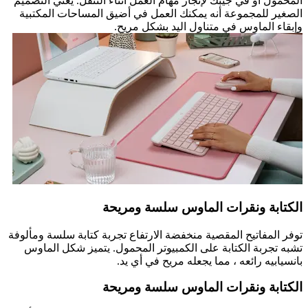
المحمول أو في جيبك لإنجاز مهام العمل أثناء التنقل. يعني التصميم
الصغير للمجموعة أنه يمكنك العمل في أضيق المساحات المكتبية
وإبقاء الماوس في متناول اليد بشكل مريح.
الكتابة ونقرات الماوس سلسة ومريحة
توفر المفاتيح المقصية منخفضة الارتفاع تجربة كتابة سلسة ومألوفة
تشبه تجربة الكتابة على الكمبيوتر المحمول. يتميز شكل الماوس
بانسيابيه رائعه ، مما يجعله مريح في أي يد.
الكتابة ونقرات الماوس سلسة ومريحة