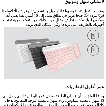
لاسلكي سهل وموثوق
يمتاز مستقبِل USB بسهولة التوصيل والتشغيل؛ ليوفر اتصالًا لاسلكيًا
قويًا بتردد 2.4 جيجا هرتز في نطاق يصل إلى 10 أمتار. هذا يعني أنه
سيكون لديك مكتب نظيف وخالٍ من الكابلات وستتمتع بحرية ترتيب
أجهزتك بالطريقة التي تريدها وفي المكان الذي تريده.
عمر أطول للبطاريات
وداعًا للقلق بشأن فقدان الطاقة بفضل عمر البطارية الذي يصل إلى
18 شهرًا بالنسبة للماوس، و36 شهرًا بالنسبة للوحة المفاتيح. يدخل
كلا الملحقين في وضع السكون الموفر للبطارية عندما لا يكونان قيد