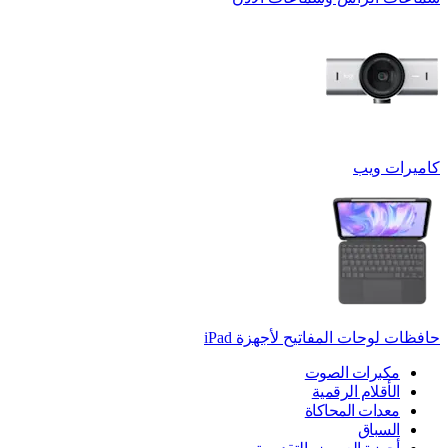
كاميرات ويب
حافظات لوحات المفاتيح لأجهزة ‏iPad
مكبرات الصوت
الأقلام الرقمية
معدات المحاكاة
السباق