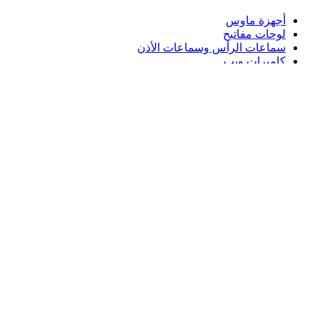
أجهزة ماوس
لوحات مفاتيح
سماعات الرأس وسماعات الأذن
كاميرات ويب
مكبرات الصوت
حافظات لوحة مفاتيح لجهاز iPad
أجهزة ماوس للألعاب
لوحات مفاتيح للألعاب
سماعة رأس للألعاب
الدعم
دعم فردي
دعم الألعاب
تواصل معنا
Logitech
المنتجات
الدعم