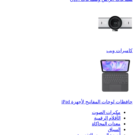
كاميرات ويب
حافظات لوحات المفاتيح لأجهزة ‏iPad
مكبرات الصوت
الأقلام الرقمية
معدات المحاكاة
السباق