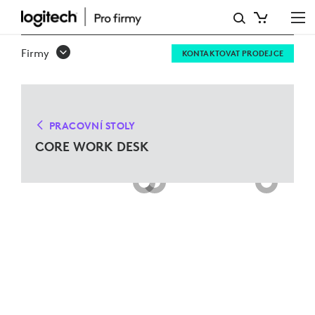
ŘEŠENÍ
CORE
Firmy
KONTAKTOVAT PRODEJCE
WORK
DESK
PRO
PRACOVNÍ STOLY
MICROSOFT
CORE WORK DESK
TEAMS