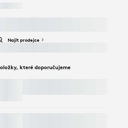
Najít prodejce
oložky, které doporučujeme
MX MASTER 4
Ušetřete 50% na webkamerách
při přidání
klávesnice a myši do košíku. Platí výjimky*
MOBI FOLD
Ušetřete 50% na webkamerách
při přidání
klávesnice a myši do košíku. Platí výjimky*