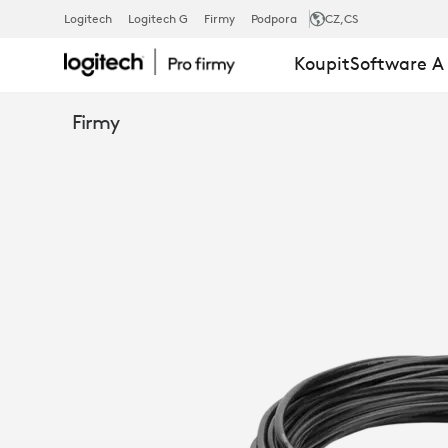
PRODLUŽOV
Logitech
Logitech G
Firmy
Podpora
CZ
,CS
Koupit
Software A
KABEL
Firmy
SYSTÉMU
LOGITECH
GROUP
10 M