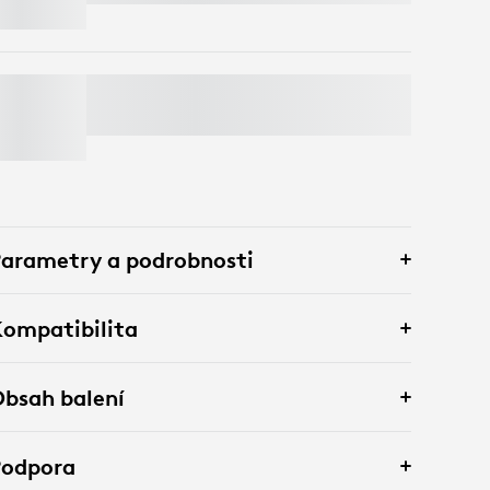
SIGNATURE COMFORT PLUS M850 L
Ušetřete 50% na webkamerách
při přidání
klávesnice a myši do košíku. Platí výjimky*
arametry a podrobnosti
ompatibilita
bsah balení
Podpora