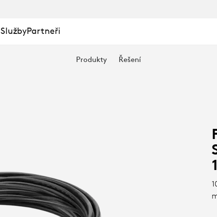
ACÍ
 Služby
Partneři
Produkty
Řešení
1
m