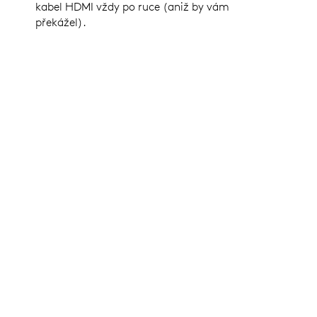
kabel HDMI vždy po ruce (aniž by vám
překážel).
Ovladač Tap IP s držákem na
m na stěnu
Ovladač 
stěnu
PODPORA TAŽENÍ KABELÁŽE