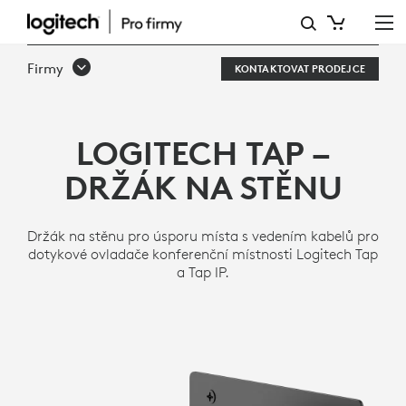
TAP
–
Firmy
KONTAKTOVAT PRODEJCE
DRŽÁK
NA
LOGITECH TAP –
STĚNU
DRŽÁK NA STĚNU
Držák na stěnu pro úsporu místa s vedením kabelů pro
dotykové ovladače konferenční místnosti Logitech Tap
a Tap IP.