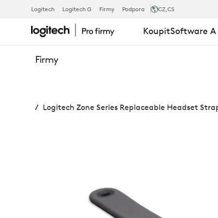
ZONE
Logitech
Logitech G
Firmy
Podpora
CZ
,CS
Koupit
Software A
SERIES
Firmy
REPLACEABL
Logitech Zone Series Replaceable Headset Stra
HEADSET
STRAP