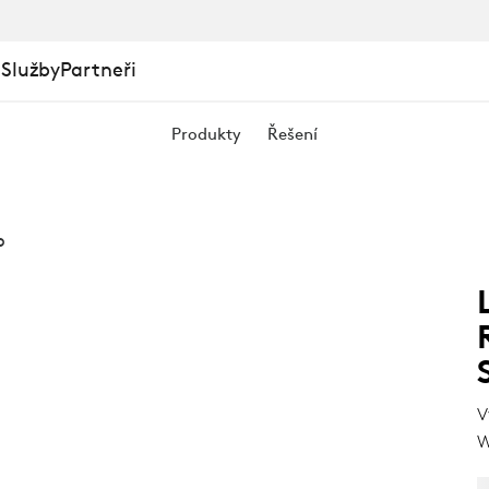
 Služby
Partneři
Produkty
Řešení
E
p
V
W