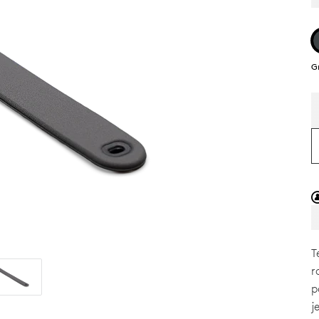
G
T
r
p
j