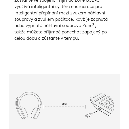
Zůstaňte ve spojení. Přijímač Zone USB-C
využívá inteligentní systém enumerace pro
inteligentní přepínání mezi zvukem náhlavní
soupravy a zvukem počítače, když je zapnutá
1
nebo vypnutá náhlavní souprava Zone
Úplný seznam p
,
takže můžete přijímač ponechat zapojený po
celou dobu a zůstaňte v tempu.