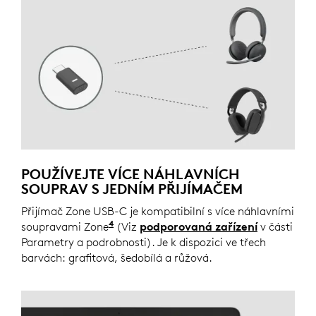
POUŽÍVEJTE VÍCE NÁHLAVNÍCH
SOUPRAV S JEDNÍM PŘIJÍMAČEM
Přijímač Zone USB-C je kompatibilní s více náhlavními
4
soupravami Zone
K přijímači připojujte vždy jen jedn
(Viz
podporovaná zařízení
v části
Parametry a podrobnosti). Je k dispozici ve třech
barvách: grafitová, šedobílá a růžová.