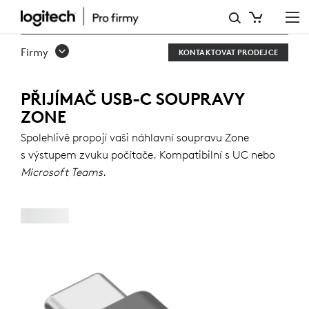
PŘIJÍMAČ
USB-
Firmy
KONTAKTOVAT PRODEJCE
C
SOUPRAVY
PŘIJÍMAČ USB-C SOUPRAVY
ZONE
ZONE
Spolehlivě propojí vaši náhlavní soupravu Zone
s výstupem zvuku počítače. Kompatibilní s UC nebo
Microsoft Teams
.