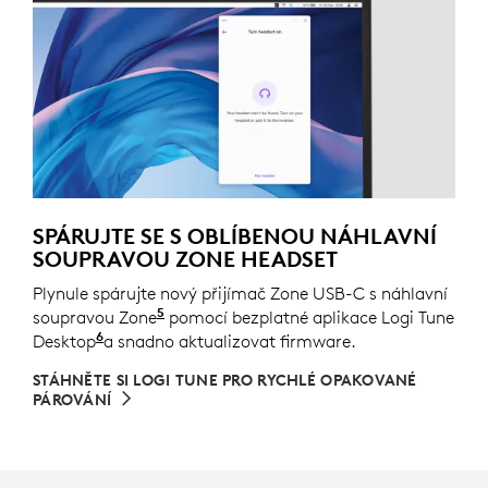
SPÁRUJTE SE S OBLÍBENOU NÁHLAVNÍ
SOUPRAVOU ZONE HEADSET
Plynule spárujte nový přijímač Zone USB-C s náhlavní
5
soupravou Zone
Úplný seznam podporovaných zařízení 
pomocí bezplatné aplikace Logi Tune
6
Desktop
Logi Tune není k dispozici pro ChromeOS. P
a snadno aktualizovat firmware.
STÁHNĚTE SI LOGI TUNE PRO RYCHLÉ OPAKOVANÉ
PÁROVÁNÍ