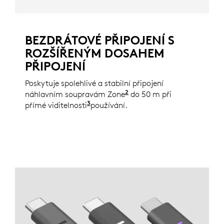
BEZDRÁTOVÉ PŘIPOJENÍ S
ROZŠÍŘENÝM DOSAHEM
PŘIPOJENÍ
Poskytuje spolehlivé a stabilní připojení
2
náhlavním soupravám Zone
Úplný seznam podporovan
do 50 m při
3
přímé viditelnosti
Dosah bezdrátového připojení se mů
používání.