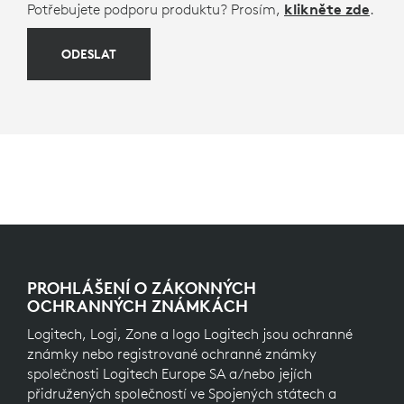
Potřebujete podporu produktu? Prosím,
klikněte zde
.
ODESLAT
PROHLÁŠENÍ O ZÁKONNÝCH
OCHRANNÝCH ZNÁMKÁCH
Logitech, Logi, Zone a logo Logitech jsou ochranné
známky nebo registrované ochranné známky
společnosti Logitech Europe SA a/nebo jejích
přidružených společností ve Spojených státech a