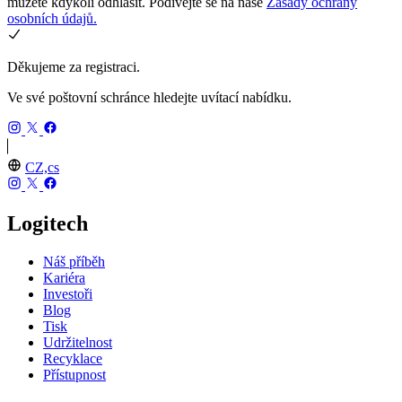
můžete kdykoli odhlásit. Podívejte se na naše
Zásady ochrany
osobních údajů.
Děkujeme za registraci.
Ve své poštovní schránce hledejte uvítací nabídku.
CZ,cs
Logitech
Náš příběh
Kariéra
Investoři
Blog
Tisk
Udržitelnost
Recyklace
Přístupnost