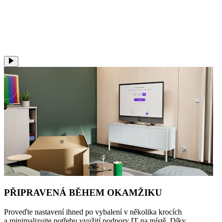
PŘIPRAVENÁ BĚHEM OKAMŽIKU
Proveďte nastavení ihned po vybalení v několika krocích
a minimalizujte potřebu využití podpory IT na místě. Díky