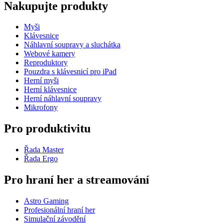
Nakupujte produkty
Myši
Klávesnice
Náhlavní soupravy a sluchátka
Webové kamery
Reproduktory
Pouzdra s klávesnicí pro iPad
Herní myši
Herní klávesnice
Herní náhlavní soupravy
Mikrofony
Pro produktivitu
Řada Master
Řada Ergo
Pro hraní her a streamování
Astro Gaming
Profesionální hraní her
Simulační závodění