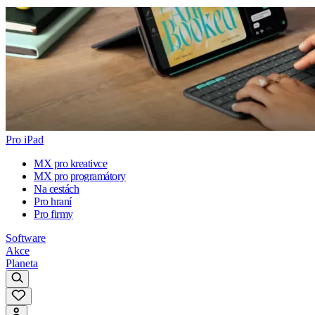
Pro iPad
MX pro kreativce
MX pro programátory
Na cestách
Pro hraní
Pro firmy
Software
Akce
Planeta