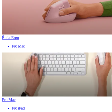
Řada Ergo
Pro Mac
Pro Mac
Pro iPad