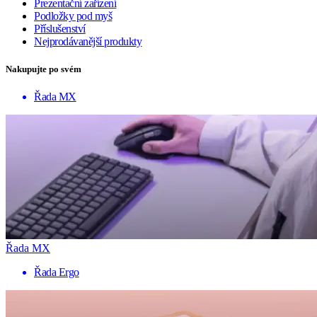
Prezentační zařízení
Podložky pod myš
Příslušenství
Nejprodávanější produkty
Nakupujte po svém
Řada MX
Řada MX
Řada Ergo