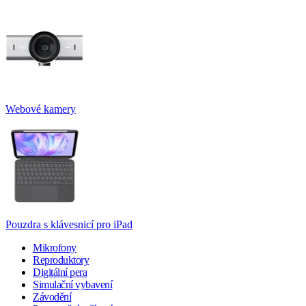
Webové kamery
Pouzdra s klávesnicí pro iPad
Mikrofony
Reproduktory
Digitální pera
Simulační vybavení
Závodění