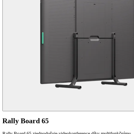
Rally Board 65
Rally Board 65 zjednodušuje videokonference díky multifunkčnímu