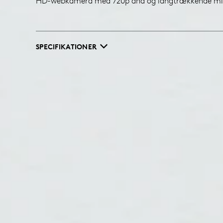
HD-webkamera med 720p and og langtrækkende mi
SPECIFIKATIONER