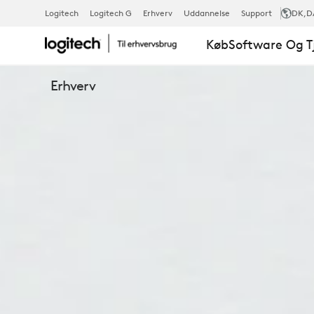
LOGITECH
Logitech
Logitech G
Erhverv
Uddannelse
Support
DK
,D
Køb
Software Og T
C505E
Erhverv
BUSINESS
WEBCAM
TIL
VIDEOOPKA