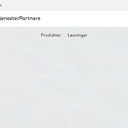
A
jenester
Partnere
Produkter
Løsninger
LDSPROGRA