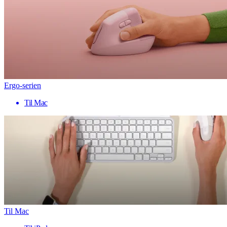
Ergo-serien
Til Mac
Til Mac