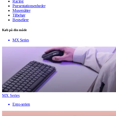
Racing
Præsentationsenheder
Musemåtter
Tilbehør
Bestsellere
Køb på din måde
MX Series
MX Series
Ergo-serien