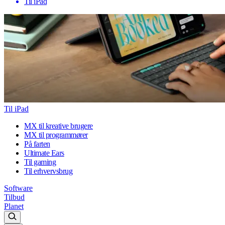
Til iPad
Til iPad
MX til kreative brugere
MX til programmører
På farten
Ultimate Ears
Til gaming
Til erhvervsbrug
Software
Tilbud
Planet