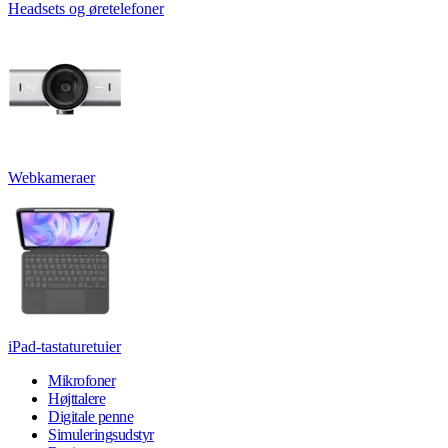
Headsets og øretelefoner
Webkameraer
iPad-tastaturetuier
Mikrofoner
Højttalere
Digitale penne
Simuleringsudstyr