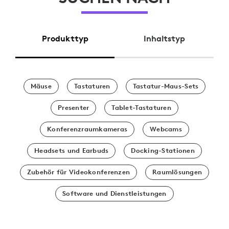
Produkttyp
Inhaltstyp
Mäuse
Tastaturen
Tastatur-Maus-Sets
Presenter
Tablet-Tastaturen
Konferenzraumkameras
Webcams
Headsets und Earbuds
Docking-Stationen
Zubehör für Videokonferenzen
Raumlösungen
Software und Dienstleistungen