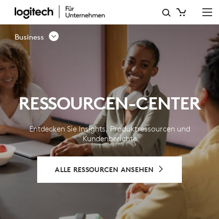
RESSOURCEN-
CENTER
Business
–
LOGITECH
BUSINESS
RESSOURCEN-CENTER
Entdecken Sie Insights, Produktressourcen und
Kundenberichte
ALLE RESSOURCEN ANSEHEN