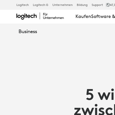
5
Logitech
Logitech G
Unternehmen
Bildung
Support
AT
,
Kaufen
Software &
WICHTIGE
Business
UNTERSCHIE
ZWISCHEN
KABELGEBU
5 w
UND
zwisc