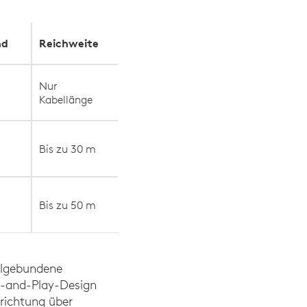
nd
Reichweite
Nur
Kabellänge
Bis zu 30 m
Bis zu 50 m
belgebundene
ug-and-Play-Design
nrichtung über