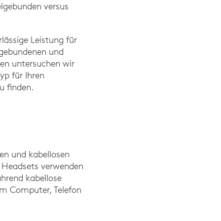
belgebunden versus
lässige Leistung für
elgebundenen und
nden untersuchen wir
yp für Ihren
zu finden.
en und kabellosen
ne Headsets verwenden
hrend kabellose
em Computer, Telefon