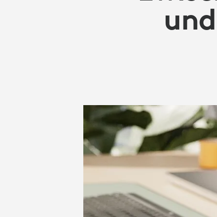
KABELLOSEN
und
ARBEITS-
HEADSETS