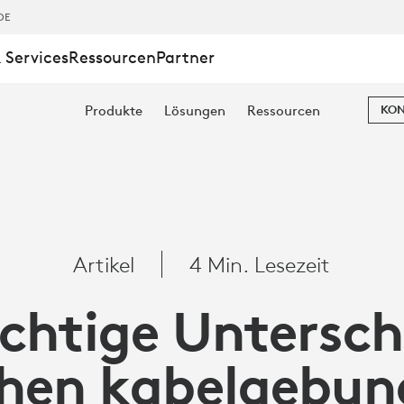
DE
 Services
Ressourcen
Partner
Produkte
Lösungen
Ressourcen
KON
DE
Artikel
4 Min. Lesezeit
NDENEN
ichtige Untersch
hen kabelgebu