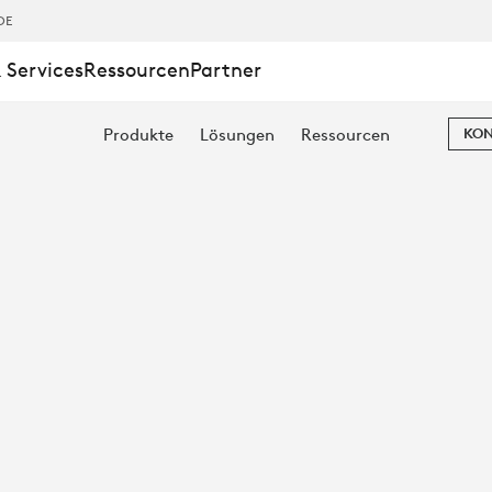
DE
 Services
Ressourcen
Partner
Produkte
Lösungen
Ressourcen
KON
ERE
UNGEN
Z