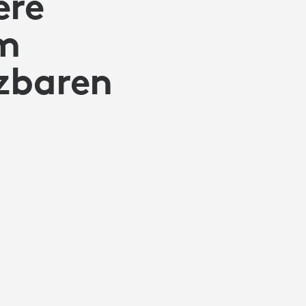
ere
m
zbaren