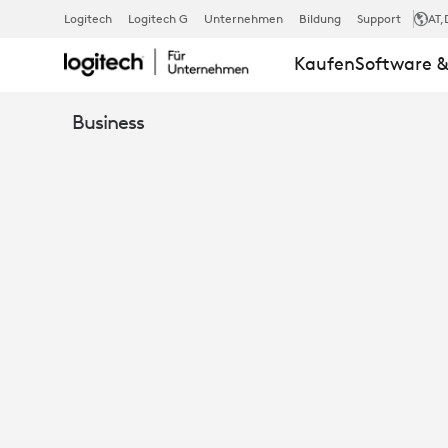
WIE
Logitech
Logitech G
Unternehmen
Bildung
Support
AT
,
Kaufen
Software &
MAN
Business
INTELLIGENT
ENTSCHEID
AM
ARBEITSPLAT