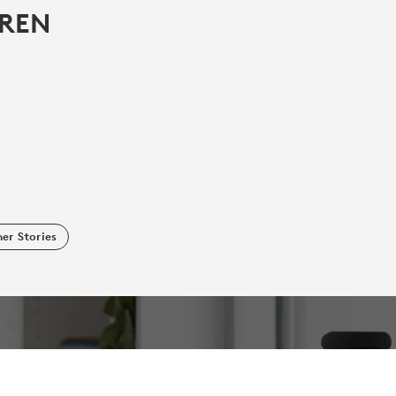
EREN
er Stories