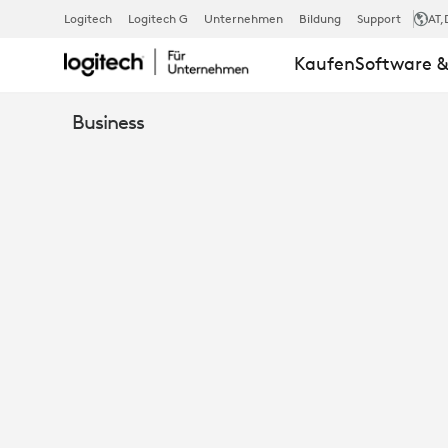
DIE
Logitech
Logitech G
Unternehmen
Bildung
Support
AT
,
Kaufen
Software &
WAHREN
Business
KOSTEN
DER
AUSFALLZEI
VON