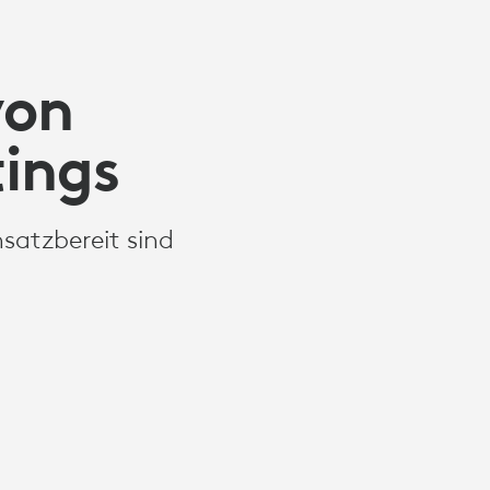
von
tings
satzbereit sind