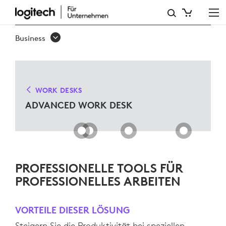
ADVANCED
WORK
Business
DESK
LÖSUNGEN
FÜR
WORK DESKS
MICROSOFT
ADVANCED WORK DESK
TEAMS
PROFESSIONELLE TOOLS FÜR
PROFESSIONELLES ARBEITEN
VORTEILE DIESER LÖSUNG
Steigern Sie die Produktivität bei speziellen