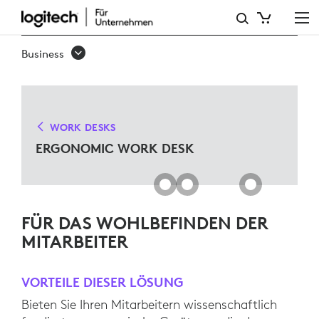
ERGO
WORK
Business
DESK
LÖSUNGEN
FÜR
WORK DESKS
MICROSOFT
ERGONOMIC WORK DESK
TEAMS
FÜR DAS WOHLBEFINDEN DER
MITARBEITER
VORTEILE DIESER LÖSUNG
Bieten Sie Ihren Mitarbeitern wissenschaftlich