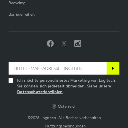
Recycling
TECHNISCHE DATEN
Barrierefreiheit
Kabellose Bluetooth-Ausführung: 5,0
Kabellose Reichweite: Bis zu 30 m (bei freier
Sichtlinie)
PAKETINHALT
Ich möchte personalisiertes Marketing von Logitech.
Sie können sich jederzeit abmelden. Siehe unsere
1 Logitech Zone Wireless Bluetooth-Empfänger
Datenschutzrichtlinien
.
Bedienungsanleitung
Österreich
GARANTIEINFORMATIONEN
©2026 Logitech. Alle Rechte vorbehalten
Nutzungsbedingungen