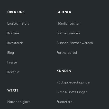
ABMESSUNGEN
ÜBER UNS
PARTNER
Höhe: 21,5 mm
Logitech Story
Händler suchen
Breite: 13,6 mm
Karriere
Partner werden
Tiefe: 6 mm
Investoren
Alliance-Partner werden
Blog
Partnerportal
KOMPATIBILITÄT
Presse
Funktioniert mit allen gängigen Telefonie-
KUNDEN
Kontakt
Anwendungen auf nahezu allen Plattformen und
Betriebssystemen.
Rückgabebedingungen
WERTE
Computer mit verfügbarem USB-A- oder USB-C-Port
E-Mail-Einstellungen
oder Bluetooth und/oder Bluetooth-fähiges
1
Smartphone.
USB-C-Adapter separat erhältlich.
Nachhaltigkeit
Ersatzteile