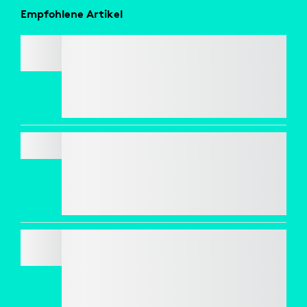
Empfohlene Artikel
SIGNATURE M650
Sparen Sie 50 % auf Webcams
, wenn Tastatur
und Maus im Warenkorb enthalten sind.
Ausschlüsse gelten.*
PEBBLE KEYS 2 K380S
Sparen Sie 50 % auf Webcams
, wenn Tastatur
und Maus im Warenkorb enthalten sind.
Ausschlüsse gelten.*
SIGNATURE COMFORT PLUS M850 L
Sparen Sie 50 % auf Webcams
, wenn Tastatur
und Maus im Warenkorb enthalten sind.
Ausschlüsse gelten.*